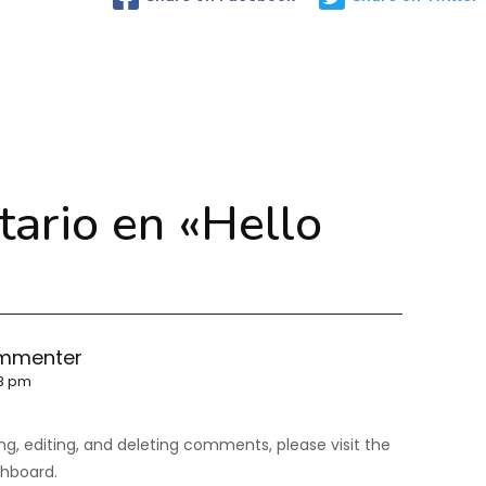
ario en «
Hello
ommenter
08 pm
g, editing, and deleting comments, please visit the
hboard.